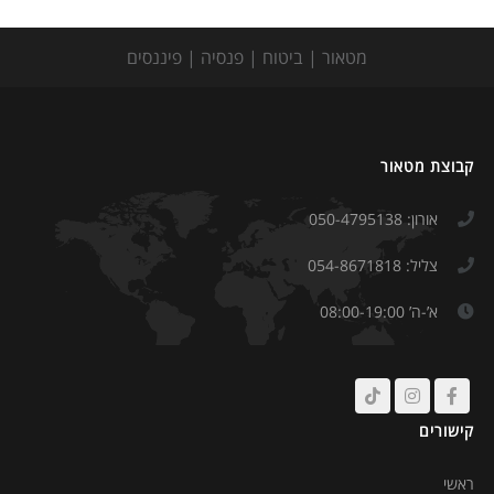
מטאור | ביטוח | פנסיה | פיננסים
קבוצת מטאור
אורון: 050-4795138
צליל: 054-8671818
א’-ה’ 08:00-19:00
קישורים
ראשי